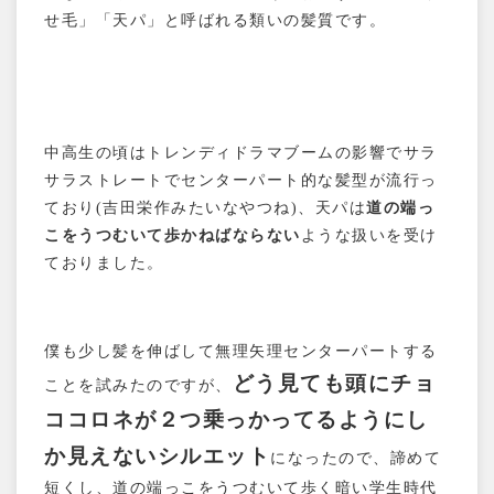
せ毛」「天パ」と呼ばれる類いの髪質です。
アクセス
予約
ヘアカタログ
お知らせ
ブログ
中高生の頃はトレンディドラマブームの影響でサラ
サラストレートでセンターパート的な髪型が流行っ
お客様の声
ており(吉田栄作みたいなやつね)、天パは
道の端っ
こをうつむいて歩かねばならない
ような扱いを受け
ておりました。
僕も少し髪を伸ばして無理矢理センターパートする
どう見ても頭にチョ
ことを試みたのですが、
ココロネが２つ乗っかってるようにし
か見えないシルエット
になったので、諦めて
短くし、道の端っこをうつむいて歩く暗い学生時代